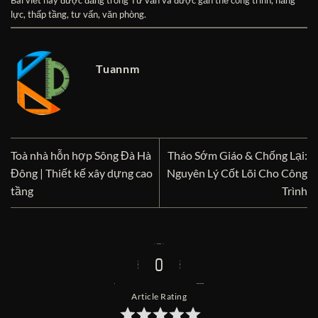
Bài viết này được đăng trong
Tư vấn
và được gắn thẻ
công trình
,
năng
lực
,
thấp tầng
,
tư vấn
,
văn phòng
.
Tuannm
Toà nhà hỗn hợp Sông Đà Hà
Tháo Sớm Giáo & Chống Lại:
Đông | Thiết kế xây dựng cao
Nguyên Lý Cốt Lõi Cho Công
tầng
Trình
0
Article Rating