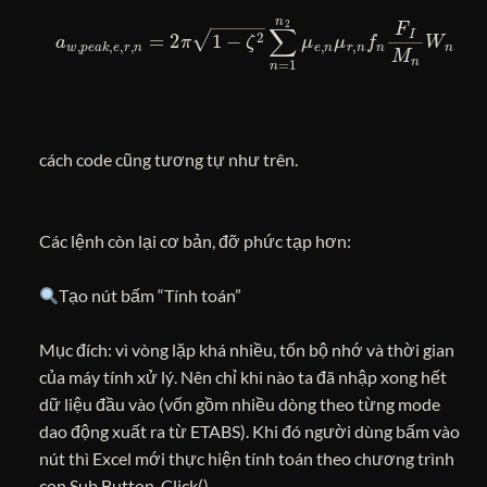
a
w
,
p
e
a
k
,
e
,
r
,
n
=
2
π
1
−
ζ
2
∑
n
=
1
n
2
μ
e
,
n
μ
r
,
n
f
n
F
I
M
n
W
n
cách code cũng tương tự như trên.
Các lệnh còn lại cơ bản, đỡ phức tạp hơn:
Tạo nút bấm “Tính toán”
Mục đích: vì vòng lặp khá nhiều, tốn bộ nhớ và thời gian
của máy tính xử lý. Nên chỉ khi nào ta đã nhập xong hết
dữ liệu đầu vào (vốn gồm nhiều dòng theo từng mode
dao động xuất ra từ ETABS). Khi đó người dùng bấm vào
nút thì Excel mới thực hiện tính toán theo chương trình
con Sub Button_Click().