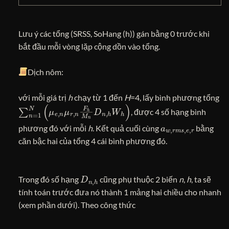
Lưu ý các tổng (SRSS, SoHang (h)) gán bằng 0 trước khi
bắt đầu mỗi vòng lặp cộng dồn vào tổng.
Dịch nôm:
với mỗi giá trị
h
chạy từ 1 đến
H
=4, lấy bình phương tổng
∑
n
=
1
N
(
μ
e
,
n
μ
r
,
n
F
h
M
n
D
n
,
h
W
h
)
, được 4 số hạng bình
a
w
,
r
m
s
,
e
,
r
phương đó với mỗi
h
. Kết quả cuối cùng
bằng
căn bậc hai của tổng 4 cái bình phương đó.
D
n
,
h
Trong đó số hạng
cũng phụ thuộc 2 biến
n
,
h
, ta sẽ
tính toán trước đưa nó thành 1 mảng hai chiều cho nhanh
(xem phần dưới). Theo công thức