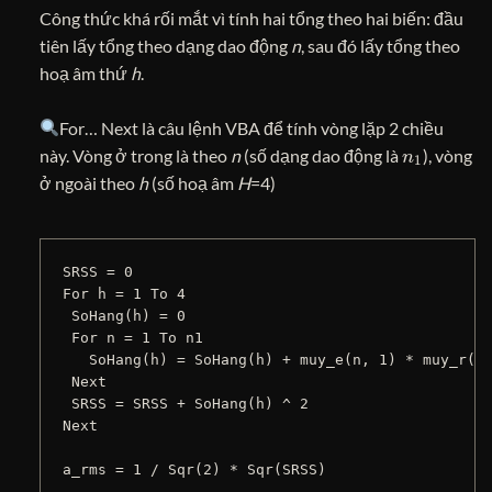
Công thức khá rối mắt vì tính hai tổng theo hai biến: đầu
tiên lấy tổng theo dạng dao động
n
, sau đó lấy tổng theo
hoạ âm thứ
h
.
For… Next là câu lệnh VBA để tính vòng lặp 2 chiều
n
1
này. Vòng ở trong là theo
n
(số dạng dao động là
), vòng
ở ngoài theo
h
(số hoạ âm
H
=4)
SRSS = 0

For h = 1 To 4

 SoHang(h) = 0

 For n = 1 To n1

   SoHang(h) = SoHang(h) + muy_e(n, 1) * muy_r(n,
 Next

 SRSS = SRSS + SoHang(h) ^ 2

Next
