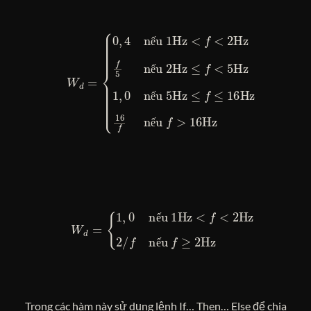
< 5Hz
W
d
1
=
,
{
0
0
nếu 5Hz ≤
,
4
nếu 1Hz <
f
≤ 16Hz
f
< 2Hz
16
f
5
nếu 2Hz ≤
f
nếu
f
> 16Hz
f
ế
ế
ế
ế
W
d
=
{
1
,
0
nếu 1Hz <
f
< 2Hz
2
/
f
nếu
f
≥ 2Hz
ế
ế
Trong các hàm này sử dụng lệnh If… Then… Else để chia