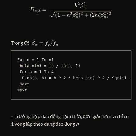
D
n
,
h
=
h
2
β
n
2
(
1
−
h
2
β
n
2
)
2
+
(
2
h
ζ
β
n
2
)
2
β
n
=
f
p
/
f
n
Trong đó:
For n = 1 To n1

 beta_n(n) = fp / fn(n, 1)

 For h = 1 To 4

  D_nh(n, h) = h ^ 2 * beta_n(n) ^ 2 / Sqr((1 - h
 Next

– Trường hợp dao động Tạm thời, đơn giản hơn vì chỉ có
1 vòng lặp theo dạng dao động
n