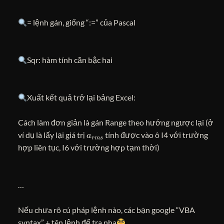
= lệnh gán, giống “:=” của Pascal
Sqr: hàm tính căn bậc hai
Xuất kết quả trở lại bảng Excel:
Cách làm đơn giản là gán Range theo hướng ngược lại (ở
a
r
m
s
ví dụ là lấy lại giá trị
tính được vào ô I4 với trường
hợp liên tục, I6 với trường hợp tạm thời)
…
Nếu chưa rõ cú pháp lệnh nào, các bạn google “VBA
syntax” + tên lệnh để tra nha