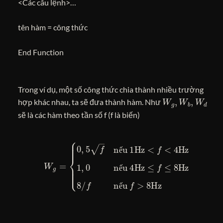
<Các câu lệnh>…
tên hàm = công thức
End Function
Trong ví dụ, một số công thức chia thành nhiều trường
W
g
,
W
b
,
W
d
hợp khác nhau, ta sẽ đưa thành hàm. Như
sẽ là các hàm theo tần số f (f là biến)
W
g
=
{
0
,
5
f
nếu 1Hz <
≤ 8Hz
8
/
f
nếu
f
< 4Hz
f
> 8Hz
1
,
0
nếu 4Hz ≤
f
ế
ế
ế