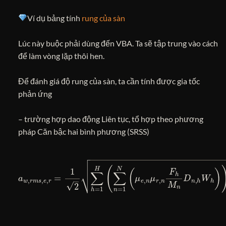
Ví dụ bảng tính
rung của sàn
Lúc này buộc phải dùng đến VBA. Ta sẽ tập trung vào cách
để làm vòng lặp thôi hen.
Để đánh giá độ rung của sàn, ta cần tính được gia tốc
phản ứng
– trường hợp dao động Liên tục, tổ hợp theo phương
pháp Căn bậc hai bình phương (SRSS)
a
w
,
r
m
s
,
e
,
r
=
1
2
∑
h
=
1
H
(
∑
n
=
1
N
(
μ
e
,
n
μ
r
,
n
F
h
M
n
D
n
,
h
W
h