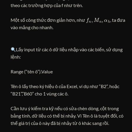
theo các trường hợp của f như trên.
f
n
,
M
n
,
α
h
Một số công thức đơn giản hơn, như
, ta đưa
vào mảng cho nhanh.
Lấy input từ các ô dữ liệu nhập vào các biến, sử dụng
lệnh:
Range (“tên ô”).Value
Tên ô lấy theo ký hiệu ô của Excel, ví dụ như “B2”, hoặc
“B21”,”B60” cho 1 vùng các ô.
Cần lưu ý kiểm tra kỹ nếu có sửa chèn dòng, cột trong
bảng tính, dữ liệu có thể bị nhảy. Vì Tên ô là tuyệt đối, có
thể giá trị của ô này đã bị nhảy từ ô khác sang rồi.