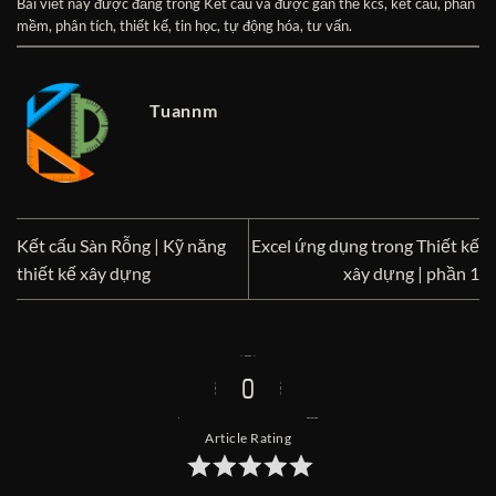
Bài viết này được đăng trong
Kết cấu
và được gắn thẻ
kcs
,
kết cấu
,
phần
mềm
,
phân tích
,
thiết kế
,
tin học
,
tự động hóa
,
tư vấn
.
Tuannm
Kết cấu Sàn Rỗng | Kỹ năng
Excel ứng dụng trong Thiết kế
thiết kế xây dựng
xây dựng | phần 1
0
Article Rating