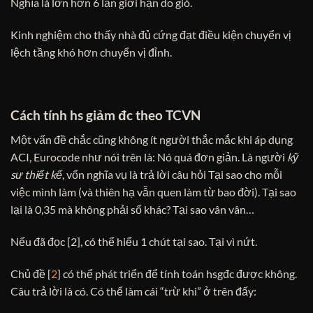
Nghĩa là lớn hơn 6 lần giới hạn do gió.
Kinh nghiệm cho thấy nhà đủ cứng đạt điều kiện chuyển vị
lệch tầng khó hơn chuyển vị đỉnh.
Cách tính hs giảm đc theo TCVN
Một vấn đề chắc cũng không ít người thắc mắc khi áp dụng
ACI, Eurocode như nói trên là: Nó quá đơn giản. Là người
kỹ
sư thiết kế
, vốn nghĩa vụ là trả lời câu hỏi Tại sao cho mỗi
việc mình làm (và thiên hạ vẫn quen làm từ bao đời). Tại sao
lại là 0,35 mà không phải số khác? Tại sao vân vân…
Nếu đã đọc [2], có thể hiểu 1 chút tại sao. Tại vì nứt.
Chủ đề [
2
] có thể phát triển để tính toán hsgđc được không.
Câu trả lời là có. Có thể làm cái “trừ khi” ở trên đấy: