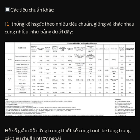
Các tiêu chuẩn khác:
[
1
] thống kê hsgđc theo nhiều tiêu chuẩn, giống và khác nhau
cũng nhiều, như bảng dưới đây:
Hệ số giảm độ cứng trong thiết kế công trình bê tông trong
các tiêu chuẩn nước ngoài