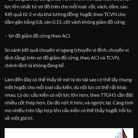
lực lớn nhất từ sơ đồ trên cho mỗi loại: cột, vách, dầm, sàn.
Kết quả từ 2 ví dụ khá tương đồng: hsgđc theo TCVN cho
dầm gần bằng 0,8, sàn 0,15, cột vách không giảm độ cứng
– Sơ đồ giảm độ cứng theo ACI
So sánh kết quả chuyển vị ngang (chuyển vị đỉnh, chuyển vị
lệch tầng) trên sơ đồ giảm độ cứng, theo ACI và TCVN,
chênh lệch là không đáng kể.
Làm đến đây có thể thấy lờ mờ lý do tại sao có thể lấy chung
một hsgđc cho mỗi loại cấu kiện, dù nội lực có thể rất khác
nhau. Lý do: cấu kiện có nội lực lớn hơn, theo TTGH1 cần đặt
nhiều cốt thép hơn. Do đó nứt ít hơn, và ngược lại. Càng tính
mò nhiều trên tập hợp lớn cấu kiện có thể thấy hsgđc hội tụ
về một giá trị.