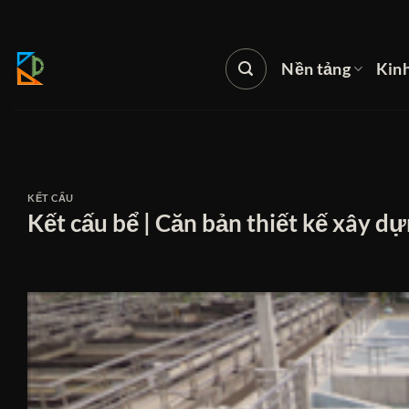
Bỏ
qua
nội
Nền tảng
Kin
dung
KẾT CẤU
Kết cấu bể | Căn bản thiết kế xây 