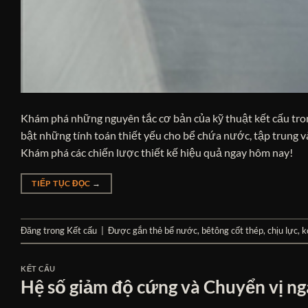
Khám phá những nguyên tắc cơ bản của kỹ thuật kết cấu trong
bật những tính toán thiết yếu cho bể chứa nước, tập trung và
Khám phá các chiến lược thiết kế hiệu quả ngay hôm nay!
TIẾP TỤC ĐỌC
→
Đăng trong
Kết cấu
|
Được gắn thẻ
bể nước
,
bêtông cốt thép
,
chịu lực
,
k
KẾT CẤU
Hệ số giảm độ cứng và Chuyển vị nga