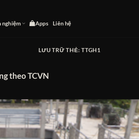
h nghiệm
Apps
Liên hệ
LƯU TRỮ THẺ:
TTGH1
dựng theo TCVN