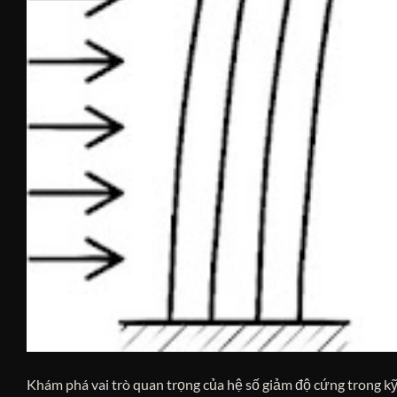
Khám phá vai trò quan trọng của hệ số giảm độ cứng trong kỹ 