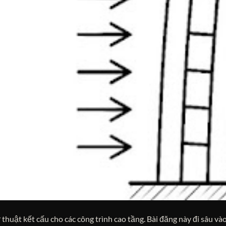
thuật kết cấu cho các công trình cao tầng. Bài đăng này đi sâu vào