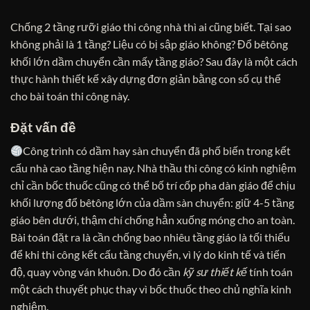
Chống 2 tầng rưỡi giáo thi công nhà thì ai cũng biết. Tại sao
không phải là 1 tầng? Liệu có bị sập giáo không? Đổ bêtông
khối lớn dầm chuyển cần mấy tầng giáo? Sau đây là một cách
thực hành thiết kế xây dựng đơn giản bằng con số cụ thể
cho bài toán thi công này.
Đặt vấn đề
Công trình có dầm hay sàn chuyển đã phố biến trong kết
cấu nhà cao tầng hiện nay. Nhà thầu thi công có kinh nghiệm
chỉ cần bốc thuốc cũng có thể bố trí cốp pha dàn giáo để chịu
khối lượng đổ bêtông lớn của dầm sàn chuyển: giữ 4-5 tầng
giáo bên dưới, thậm chí chống hẳn xuống móng cho an toàn.
Bài toán đặt ra là cần chống bao nhiêu tầng giáo là tối thiểu
để khi thi công kết cấu tầng chuyển, vì lý do kinh tế và tiến
độ, quay vòng ván khuôn. Do đó cần
kỹ sư thiết kế
tính toán
một cách thuyết phục thay vì bốc thuốc theo chủ nghĩa kinh
nghiệm.