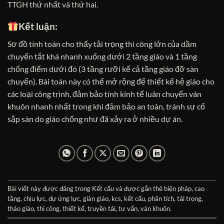
TTGH thứ nhất và thứ hai.
Kết luận:
Sơ đồ tính toán cho thấy tải trọng thi công lớn của dầm
chuyển tắt khá nhanh xuống dưới 2 tầng giáo và 1 tầng
chống điểm dưới đó (3 tầng rưỡi kể cả tầng giáo đỡ sàn
chuyển). Bài toán này có thể mở rộng để thiết kế hệ giáo cho
các loại công trình, đảm bảo tính kinh tế luân chuyển ván
khuôn nhanh nhất trong khi đảm bảo an toàn, tránh sự cố
sập sàn do giáo chống như đã xảy ra ở nhiều dự án.
Bài viết này được đăng trong
Kết cấu
và được gắn thẻ
biện pháp
,
cao
tầng
,
chịu lực
,
dự ứng lực
,
giàn giáo
,
kcs
,
kết cấu
,
phân tích
,
tải trọng
,
tháo giáo
,
thi công
,
thiết kế
,
truyền tải
,
tư vấn
,
ván khuôn
.