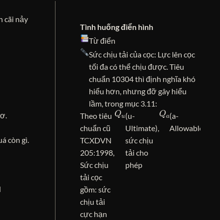
h cãi nảy
Tình huống điển hình
Từ điển
Sức chịu tải của cọc: Lực lên cọc
tối đa có thể chịu được. Tiêu
chuẩn 10304 thì định nghĩa khó
hiểu hơn, nhưng đỡ gây hiểu
lầm, trong mục 3.11:
Q
u
Q
a
cơ.
Theo tiêu
(u-
(a-
chuẩn cũ
Ultimate),
Allowable):
á còn gì.
TCXDVN
sức chịu
t
205:1998,
tải cho
Sức chịu
phép
tải cọc
N
gồm: sức
chịu tải
cực hạn