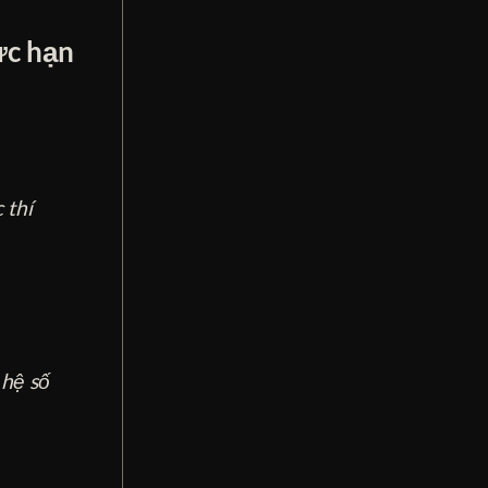
ực hạn
 thí
 hệ số