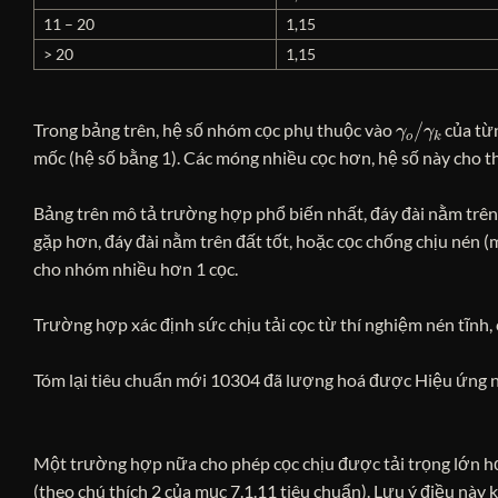
11 – 20
1,15
> 20
1,15
γ
γ
o
k
/
Trong bảng trên, hệ số nhóm cọc phụ thuộc vào
của từ
mốc (hệ số bằng 1). Các móng nhiều cọc hơn, hệ số này cho th
Bảng trên mô tả trường hợp phổ biến nhất, đáy đài nằm trên 
gặp hơn, đáy đài nằm trên đất tốt, hoặc cọc chống chịu nén (m
cho nhóm nhiều hơn 1 cọc.
Trường hợp xác định sức chịu tải cọc từ thí nghiệm nén tĩnh,
Tóm lại tiêu chuẩn mới 10304 đã lượng hoá được Hiệu ứng 
Một trường hợp nữa cho phép cọc chịu được tải trọng lớn hơn 
(theo chú thích 2 của mục 7.1.11 tiêu chuẩn). Lưu ý điều này