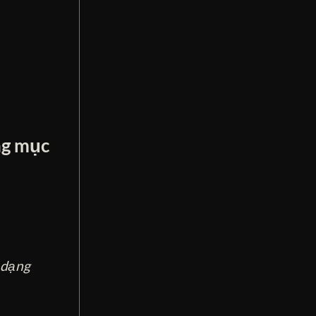
ng mục
 dạng