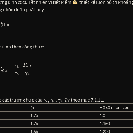
ờng kính cọc). Tất nhiên vì tiết kiệm
, thiết kế luôn bố trí khoản
ng nhóm luôn phát huy.
ộ lún.
c định theo công thức:
Q
a
=
γ
o
γ
n
R
c
,
k
γ
k
γ
o
,
γ
n
,
γ
k
o các trường hợp của
lấy theo mục 7.1.11.
γ
k
Hệ số nhóm cọc
1,75
1,0
1,75
1,150
1,65
1,220