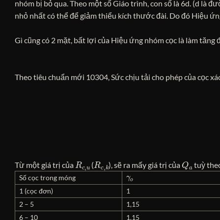
nhóm bị bỏ qua. Theo một số Giáo trình, con số là 6d. (d là đư
nhỏ nhất có thể để giảm thiểu kích thước đài. Do đó Hiệu ứ
Gì cũng có 2 mặt, bất lợi của Hiệu ứng nhóm cọc là làm tăng đ
Theo tiêu chuẩn mới 10304, Sức chịu tải cho phép của cọc xá
R
c
,
u
R
c
,
k
Q
a
Từ một giá trị của
(
), sẽ ra mấy giá trị của
tuỳ the
γ
o
Số cọc trong móng
1 (cọc đơn)
1
2 – 5
1,15
6 – 10
1,15