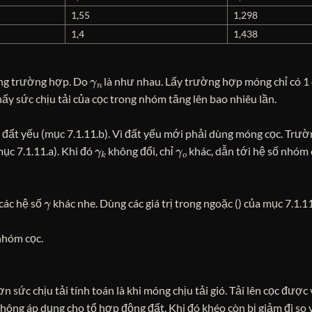
1,55
1,298
1,4
1,438
γ
n
ng trường hợp. Do
là như nhau. Lấy trường hợp móng chỉ có 1
ấy sức chịu tải của cọc trong nhóm tăng lên bao nhiêu lần.
đất yếu (mục 7.1.11.b). Vì đất yếu mới phải dùng móng cọc. Trườ
γ
k
γ
o
ục 7.1.11.a). Khi đó
không đổi, chỉ
khác, dẫn tới hệ số nhóm c
γ
 các hệ số
khác nhe. Dùng các giá trị trong ngoặc () của mục 7.1.11
nhóm cọc.
sức chịu tải tính toán là khi móng chịu tải gió. Tải lên cọc đượ
 không áp dụng cho tổ hợp động đất. Khi đó khéo còn bị giảm đi so