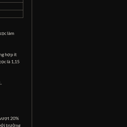
 cọc làm
ng hợp ít
ọc là 1,15
.
c vượt 20%
 với trường