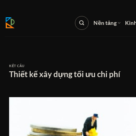
Bỏ
qua
nội
Nền tảng
Kin
dung
KẾT CẤU
Thiết kế xây dựng tối ưu chi phí