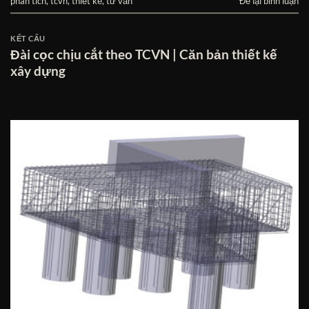
phân tích
,
tcvn
,
thiết kế
,
tư vấn
Để lại bình luận
KẾT CẤU
Đài cọc chịu cắt theo TCVN | Căn bản thiết kế
xây dựng