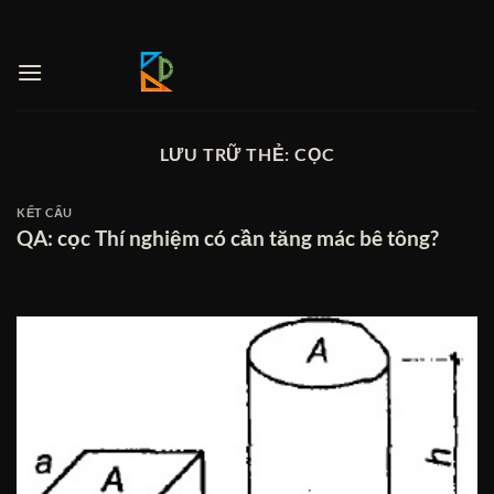
Bỏ
qua
nội
dung
LƯU TRỮ THẺ:
CỌC
KẾT CẤU
QA: cọc Thí nghiệm có cần tăng mác bê tông?