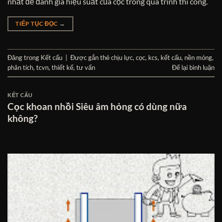
nhất để đánh giá hiệu suất của cọc trong quá trình thi công.
TIẾP TỤC ĐỌC
→
Đăng trong
Kết cấu
|
Được gắn thẻ
chịu lực
,
cọc
,
kcs
,
kết cấu
,
nền móng
,
phân tích
,
tcvn
,
thiết kế
,
tư vấn
Để lại bình luận
KẾT CẤU
Cọc khoan nhồi Siêu âm hỏng có dùng nữa
không?