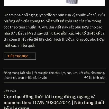
Khám phá những nguyên tắc cơ bản của kỹ thuật kết cấu với
hướng dẫn của chúng tôi về thiết kế chịu lực cắt của móng
cọc theo tiêu chuẩn TCVN. Bài viết này rất phù hợp cho các
nhà tư vấn và kỹ sư xây dựng, bao gồm các yếu tố thiết kế và
thi công thiết yếu để lựa chọn kích thước móng cọc phù hợp
một cách hiệu quả.
TIẾP TỤC ĐỌC
→
Đăng trong
Kết cấu
|
Được gắn thẻ
chịu lực
,
cọc
,
kcs
,
kết cấu
,
nền móng
,
phân tích
,
tcvn
,
thiết kế
,
tư vấn
Để lại bình luận
KẾT CẤU
Cọc chịu đồng thời tải trọng đứng, ngang và
moment theo TCVN 10304:2014 | Nền tảng thiết
kế xây dựng