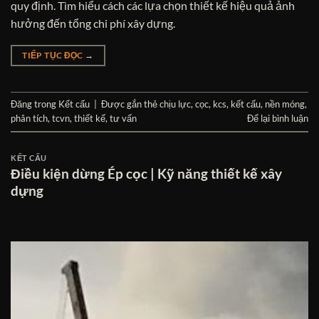
quy định. Tìm hiểu cách các lựa chọn thiết kế hiệu quả ảnh
hưởng đến tổng chi phí xây dựng.
TIẾP TỤC ĐỌC
→
Đăng trong
Kết cấu
|
Được gắn thẻ
chịu lực
,
cọc
,
kcs
,
kết cấu
,
nền móng
,
phân tích
,
tcvn
,
thiết kế
,
tư vấn
Để lại bình luận
KẾT CẤU
Điều kiện dừng Ép cọc | Kỹ năng thiết kế xây
dựng