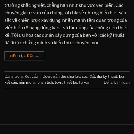
trường khắc nghiệt, chẳng hạn như khu vực ven biển. Các
chuyên gia tư vấn của chúng tôi chia sẻ những hiểu biết sâu
sắc về chiến lược xây dựng, nhấn mạnh tầm quan trọng của
việc hiểu rõ hang động karst và tác động của chúng đến thiết
kế. Tối ưu hóa các dự án xây dựng của bạn với các kỹ thuật
đã được chứng minh và kiến ​​thức chuyên môn.
TIẾP TỤC ĐỌC
→
Đăng trong
Kết cấu
|
Được gắn thẻ
chịu lực
,
cọc
,
đất
,
địa kỹ thuật
,
kcs
,
kết cấu
,
nền móng
,
phân tích
,
tcvn
,
thiết kế
,
tư vấn
Để lại bình luận