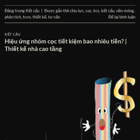
Đăng trong
Kết cấu
|
Được gắn thẻ
chịu lực
,
cọc
,
kcs
,
kết cấu
,
nền móng
,
phân tích
,
tcvn
,
thiết kế
,
tư vấn
Để lại bình luận
KẾT CẤU
Hiệu ứng nhóm cọc tiết kiệm bao nhiêu tiền? |
Thiết kế nhà cao tầng