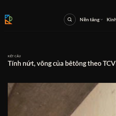
Bỏ
qua
nội
Nền tảng
Kin
dung
KẾT CẤU
Tính nứt, võng của bêtông theo TCV