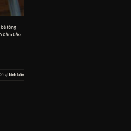
 bê tông
hời đảm bảo
Để lại bình luận