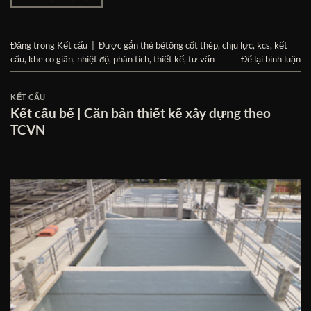
Đăng trong
Kết cấu
|
Được gắn thẻ
bêtông cốt thép
,
chịu lực
,
kcs
,
kết
cấu
,
khe co giãn
,
nhiệt độ
,
phân tích
,
thiết kế
,
tư vấn
Để lại bình luận
KẾT CẤU
Kết cấu bể | Căn bản thiết kế xây dựng theo
TCVN