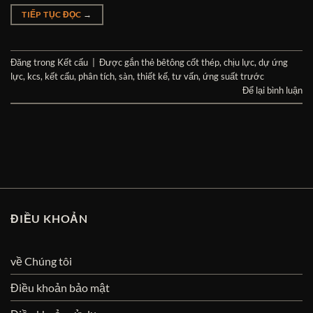
TIẾP TỤC ĐỌC
→
Đăng trong
Kết cấu
|
Được gắn thẻ
bêtông cốt thép
,
chịu lực
,
dự ứng
lực
,
kcs
,
kết cấu
,
phân tích
,
sàn
,
thiết kế
,
tư vấn
,
ứng suất trước
Để lại bình luận
ĐIỀU KHOẢN
về Chúng tôi
Điều khoản bảo mật