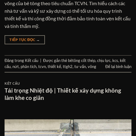
võng của bê tông theo tiêu chuẩn TCVN. Tìm hiểu cách các
nhà tư vấn và kỹ sư xây dựng có thể tối ưu hóa quy trình
thiết kế và thi công đồng thời đảm bảo tính toàn vẹn kết cấu
và tính thẩm mỹ.
TIẾP TỤC ĐỌC
→
Đăng trong
Kết cấu
|
Được gắn thẻ
bêtông cốt thép
,
chịu lực
,
kcs
,
kết
cấu
,
nứt
,
phân tích
,
tcvn
,
thiết kế
,
ttgh2
,
tư vấn
,
võng
Để lại bình luận
KẾT CẤU
Tải trọng Nhiệt độ | Thiết kế xây dựng không
làm khe co giãn