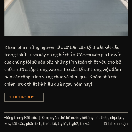
Khám phá những nguyên tắc cơ bản của kỹ thuật kết cấu
trong thiết kế và xây dựng bể chứa. Các chuyên gia tư vấn
của chúng tôi sẽ nêu bật những tính toán thiết yếu cho bể
chứa nước, tập trung vào vai trò của kỹ sư trong việc đảm
bảo các công trình vững chắc và hiệu quả. Khám phá các
chiến lược thiết kế hiệu quả ngay hôm nay!
TIẾP TỤC ĐỌC
→
Đăng trong
Kết cấu
|
Được gắn thẻ
bể nước
,
bêtông cốt thép
,
chịu lực
,
kcs
,
kết cấu
,
phân tích
,
thiết kế
,
ttgh1
,
ttgh2
,
tư vấn
Để lại bình luận