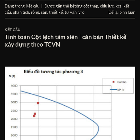
Đăng trong
Kết cấu
|
Được gắn thẻ
bêtông cốt thép
,
chịu lực
,
kcs
,
kết
cấu
,
phân tích
,
rỗng
,
sàn
,
thiết kế
,
tư vấn
,
vro
Để lại bình luận
KẾT CẤU
Tính toán Cột lệch tâm xiên | căn bản Thiết kế
xây dựng theo TCVN