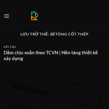
Bỏ
qua
nội
dung
LƯU TRỮ THẺ:
BÊTÔNG CỐT THÉP
KẾT CẤU
Dầm chịu xoắn theo TCVN | Nền tảng thiết kế
xây dựng