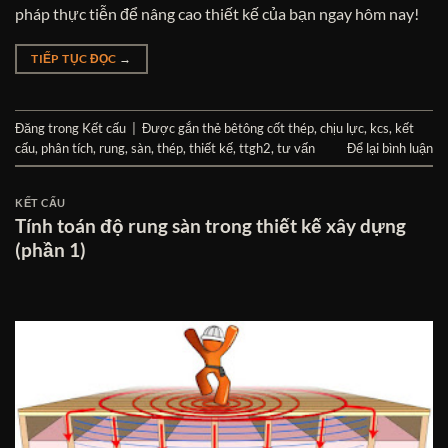
pháp thực tiễn để nâng cao thiết kế của bạn ngay hôm nay!
TIẾP TỤC ĐỌC
→
Đăng trong
Kết cấu
|
Được gắn thẻ
bêtông cốt thép
,
chịu lực
,
kcs
,
kết
cấu
,
phân tích
,
rung
,
sàn
,
thép
,
thiết kế
,
ttgh2
,
tư vấn
Để lại bình luận
KẾT CẤU
Tính toán độ rung sàn trong thiết kế xây dựng
(phần 1)