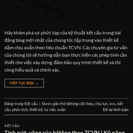
Hãy khám phá sự phức tạp của kỹ thuật kết cấu trong bài
đăng blog mới nhất của chúng tôi, tập trung vào thiết kế
dầm chịu xoắn theo tiêu chuẩn TCVN. Các chuyên gia tư vấn
của chúng tôi sẽ hướng dẫn bạn thực hiện các phép tính cần
thiết cho việc xây dựng, đảm bảo quy trình thiết kế và thi
công hiệu quả và chính xác.
TIẾP TỤC ĐỌC
→
Đăng trong
Kết cấu
|
Được gắn thẻ
bêtông cốt thép
,
chịu lực
,
kcs
,
kết
cấu
,
phân tích
,
thiết kế
,
tư vấn
,
xoắn
Để lại bình luận
KẾT CẤU
Tính nứt, võng của bêtông theo TCVN | Kỹ năng