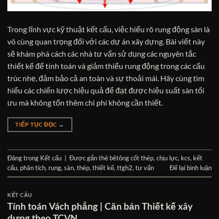
Trong lĩnh vực kỹ thuật kết cấu, việc hiểu rõ rung động sàn là
vô cùng quan trọng đối với các dự án xây dựng. Bài viết này
sẽ khám phá cách các nhà tư vấn sử dụng các nguyên tắc
thiết kế để tính toán và giảm thiểu rung động trong các cấu
trúc nhẹ, đảm bảo cả an toàn và sự thoải mái. Hãy cùng tìm
hiểu các chiến lược hiệu quả để đạt được hiệu suất sàn tối
ưu mà không tốn thêm chi phí không cần thiết.
TIẾP TỤC ĐỌC
→
Đăng trong
Kết cấu
|
Được gắn thẻ
bêtông cốt thép
,
chịu lực
,
kcs
,
kết
cấu
,
phân tích
,
rung
,
sàn
,
thép
,
thiết kế
,
ttgh2
,
tư vấn
Để lại bình luận
KẾT CẤU
Tính toán Vách phẳng | Căn bản Thiết kế xây
dựng theo TCVN