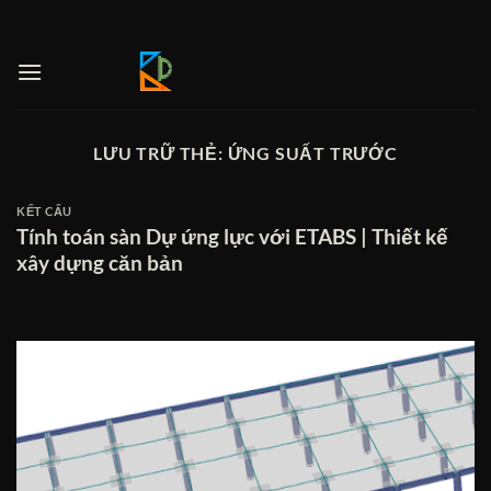
Bỏ
qua
nội
dung
LƯU TRỮ THẺ:
ỨNG SUẤT TRƯỚC
KẾT CẤU
Tính toán sàn Dự ứng lực với ETABS | Thiết kế
xây dựng căn bản