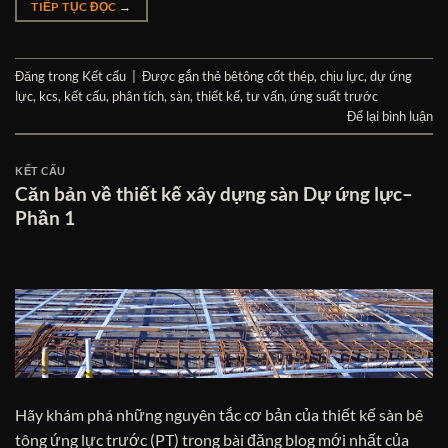
TIẾP TỤC ĐỌC
→
Đăng trong
Kết cấu
|
Được gắn thẻ
bêtông cốt thép
,
chịu lực
,
dự ứng
lực
,
kcs
,
kết cấu
,
phân tích
,
sàn
,
thiết kế
,
tư vấn
,
ứng suất trước
Để lại bình luận
KẾT CẤU
Căn bản về thiết kế xây dựng sàn Dự ứng lực–
Phần 1
Hãy khám phá những nguyên tắc cơ bản của thiết kế sàn bê
tông ứng lực trước (PT) trong bài đăng blog mới nhất của